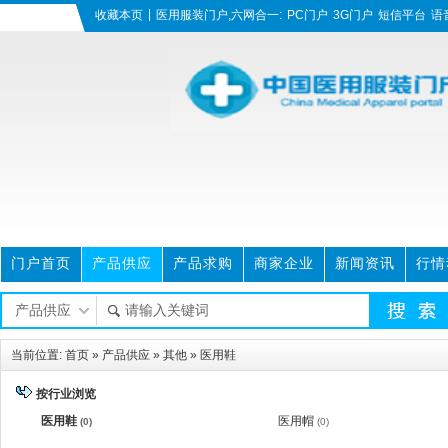
|
收藏本页
医用服装门户,六网合一:
PC门户
3G门户
短信平台
语
门户首页
产品供应
产品求购
商家企业
新闻资讯
行情
美图图库
招聘求职
资料下载
当前位置:
首页
»
产品供应
»
其他
»
医用鞋
按行业浏览
医用鞋
医用帽
(0)
(0)