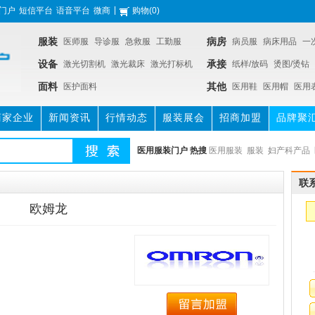
|
G门户
短信平台
语音平台
微商
购物
(
0
)
服装
病房
医师服
导诊服
急救服
工勤服
病员服
病床用品
一
设备
承接
防护服
激光切割机
激光裁床
激光打标机
纸样/放码
烫图/烫钻
面料
其他
医护面料
医用鞋
医用帽
医用
商家企业
新闻资讯
行情动态
服装展会
招商加盟
品牌聚
医用服装门户
热搜
医用服装
服装
妇产科产品
服
手术是产品
联
欧姆龙