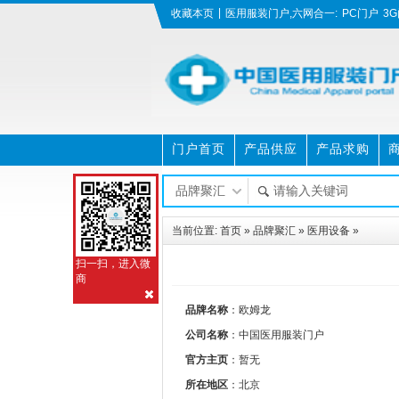
|
收藏本页
医用服装门户,六网合一:
PC门户
3
门户首页
产品供应
产品求购
美图图库
招聘求职
资料下载
当前位置:
首页
»
品牌聚汇
»
医用设备
»
扫一扫，进入微
商
品牌名称
：欧姆龙
公司名称
：中国医用服装门户
官方主页
：暂无
所在地区
：北京