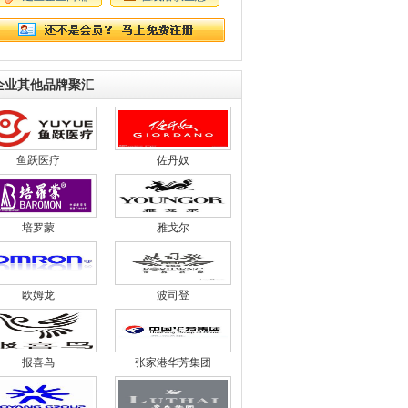
企业其他品牌聚汇
鱼跃医疗
佐丹奴
培罗蒙
雅戈尔
欧姆龙
波司登
报喜鸟
张家港华芳集团